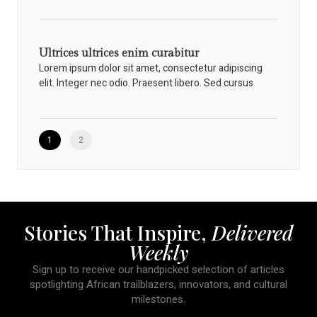
Ultrices ultrices enim curabitur
Lorem ipsum dolor sit amet, consectetur adipiscing
elit. Integer nec odio. Praesent libero. Sed cursus
1
2
Stories That Inspire,
Delivered
Weekly
Sign up to receive our handpicked selection of articles
spotlighting African trailblazers, innovators, and cultural
milestones.