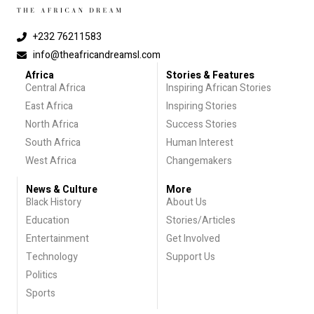
+232 76211583
info@theafricandreamsl.com
Africa
Stories & Features
Central Africa
Inspiring African Stories
East Africa
Inspiring Stories
North Africa
Success Stories
South Africa
Human Interest
West Africa
Changemakers
News & Culture
More
Black History
About Us
Education
Stories/Articles
Entertainment
Get Involved
Technology
Support Us
Politics
Sports