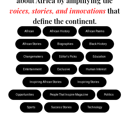
about Africa by amplifying the
voices, stories, and innovations
that
define the continent.
African
African History
African Poems
African Stories
Biographies
Black History
Changemakers
Editor's Picks
Education
Entertainment
Exclusive
Human Interest
Inspiring African Stories
Inspiring Stories
Opportunities
People That Inspire Magazine
Politics
Sports
Success Stories
Technology